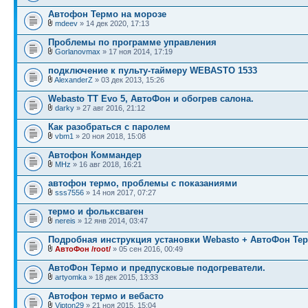
Автофон Термо на морозе
mdeev
» 14 дек 2020, 17:13
Проблемы по программе управления
Gorlanovmax
» 17 ноя 2014, 17:19
подключение к пульту-таймеру WEBASTO 1533
AlexanderZ
» 03 дек 2013, 15:26
Webasto TT Evo 5, АвтоФон и обогрев салона.
darky
» 27 авг 2016, 21:12
Как разобраться с паролем
vbm1
» 20 ноя 2018, 15:08
Автофон Коммандер
MHz
» 16 авг 2018, 16:21
автофон термо, проблемы с показаниями
sss7556
» 14 ноя 2017, 07:27
термо и фольксваген
nereis
» 12 янв 2014, 03:47
Подробная инструкция установки Webasto + АвтоФон Те
АвтоФон /root/
» 05 сен 2016, 00:49
АвтоФон Термо и предпусковые подогреватели.
artyomka
» 18 дек 2015, 13:33
Автофон термо и вебасто
Vipton29
» 21 ноя 2015, 15:04