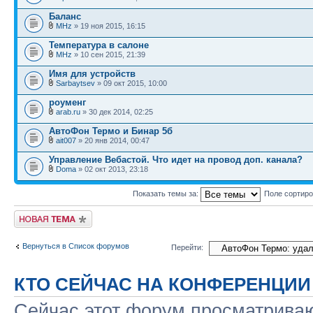
Баланс
MHz
» 19 ноя 2015, 16:15
Температура в салоне
MHz
» 10 сен 2015, 21:39
Имя для устройств
Sarbaytsev
» 09 окт 2015, 10:00
роуменг
arab.ru
» 30 дек 2014, 02:25
АвтоФон Термо и Бинар 5б
ait007
» 20 янв 2014, 00:47
Управление Вебастой. Что идет на провод доп. канала?
Doma
» 02 окт 2013, 23:18
Показать темы за:
Поле сортир
Новая тема
Вернуться в Список форумов
Перейти:
КТО СЕЙЧАС НА КОНФЕРЕНЦИИ
Сейчас этот форум просматриваю