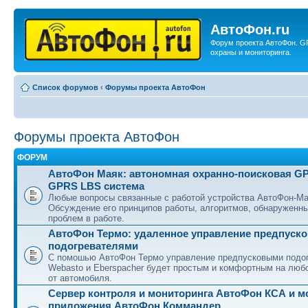
АвтоФон.ru
Форум проекта АвтоФон. G
охраны и мониторинга.
Список форумов
‹
Форумы проекта АвтоФон
Форумы проекта АвтоФон
ФОРУМ
АвтоФон Маяк: автономная охранно-поисковая G
GPRS LBS система
Любые вопросы связанные с работой устройства АвтоФон-Ма
Обсуждение его принципов работы, алгоритмов, обнаруженн
проблем в работе.
АвтоФон Термо: удаленное управление предпуск
подогревателями
С помошью АвтоФон Термо управление предпусковыми подо
Webasto и Eberspacher будет простым и комфортным на люб
от автомобиля.
Сервер контроля и мониторинга АвтоФон КСА и 
приложения АвтоФон Коммандер