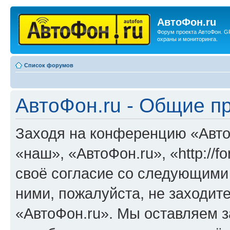
АвтоФон.ru
Форум проекта АвтоФон. G
охраны и мониторинга.
Список форумов
АвтоФон.ru - Общие п
Заходя на конференцию «Авто
«наш», «АвтоФон.ru», «http://f
своё согласие со следующими 
ними, пожалуйста, не заходит
«АвтоФон.ru». Мы оставляем з