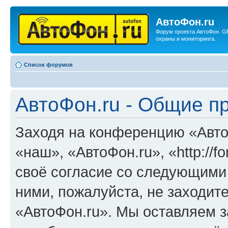
АвтоФон.ru
Форум проекта АвтоФон. G
охраны и мониторинга.
Список форумов
АвтоФон.ru - Общие п
Заходя на конференцию «Авто
«наш», «АвтоФон.ru», «http://f
своё согласие со следующими 
ними, пожалуйста, не заходит
«АвтоФон.ru». Мы оставляем з