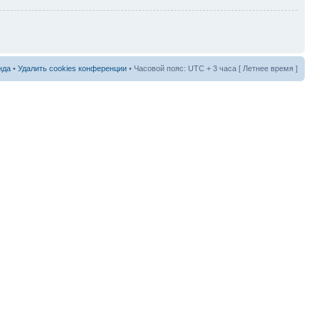
нда
•
Удалить cookies конференции
• Часовой пояс: UTC + 3 часа [ Летнее время ]