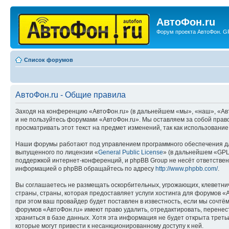
АвтоФон.ru
Форум проекта АвтоФон. GP
Список форумов
АвтоФон.ru - Общие правила
Заходя на конференцию «АвтоФон.ru» (в дальнейшем «мы», «наш», «АвтоФ
и не пользуйтесь форумами «АвтоФон.ru». Мы оставляем за собой право
просматривать этот текст на предмет изменений, так как использовани
Наши форумы работают под управлением программного обеспечения дл
выпущенного по лицензии «
General Public License
» (в дальнейшем «GPL
поддержкой интернет-конференций, и phpBB Group не несёт ответствен
информацией о phpBB обращайтесь по адресу
http://www.phpbb.com/
.
Вы соглашаетесь не размещать оскорбительных, угрожающих, клеветни
страны, страны, которая предоставляет услуги хостинга для форумов 
при этом ваш провайдер будет поставлен в известность, если мы сочтё
форумов «АвтоФон.ru» имеют право удалить, отредактировать, перенест
храниться в базе данных. Хотя эта информация не будет открыта трет
которые могут привести к несанкционированному доступу к ней.