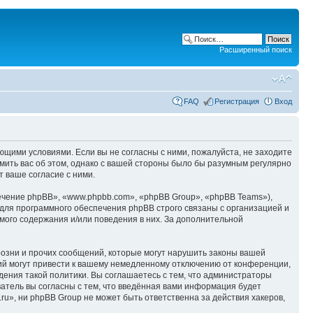
Расширенный поиск
FAQ
Регистрация
Вход
ующими условиями. Если вы не согласны с ними, пожалуйста, не заходите
мить вас об этом, однако с вашей стороны было бы разумным регулярно
 ваше согласие с ними.
чение phpBB», «www.phpbb.com», «phpBB Group», «phpBB Teams»),
для программного обеспечения phpBB строго связаны с организацией и
мого содержания и/или поведения в них. За дополнительной
озни и прочих сообщений, которые могут нарушить законы вашей
ий могут привести к вашему немедленному отключению от конференции,
дения такой политики. Вы соглашаетесь с тем, что администраторы
ватель вы согласны с тем, что введённая вами информация будет
u», ни phpBB Group не может быть ответственна за действия хакеров,