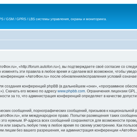
S / GSM / GPRS / LBS системы управления, охраны и мониторинга.
он.ru», «http://forum.autofon.ru»), вы подтверждаете своё согласие со след
 изменять эти правила в любое время и сделаем всё возможное, чтобы уведо
е конференции «АвтоФон.ru» после обновления/исправления условий означает
я создания конференций phpBB (в дальнейшем «они», «программное обеспе
»). Скачать его можно по адресу
www.phpbb.com
. Ограничения лицензии GPL 
ности за то, что администрация конференций определяет в качестве допусти
ческих сообщений, порнографических сообщений, призывов к национальной р
«АвтоФон.ru», или международное право. Попытки размещения таких сообщен
м это нужным. IP-адреса всех сообщений сохраняются для возможности прове
и или закрыть любую тему в любое время по своему усмотрению. Как пользо
ьим лицам без вашего разрешения, ни администрация конференции «АвтоФон.r