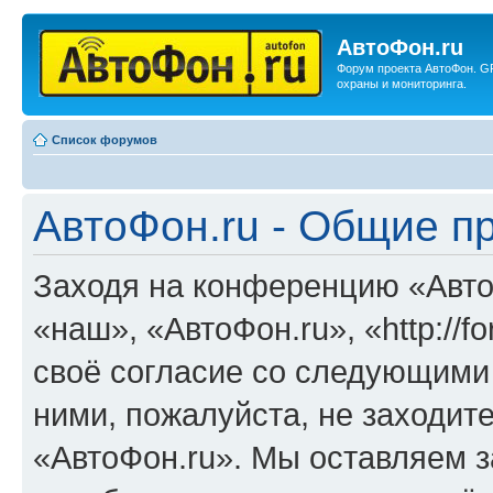
АвтоФон.ru
Форум проекта АвтоФон. G
охраны и мониторинга.
Список форумов
АвтоФон.ru - Общие п
Заходя на конференцию «Авто
«наш», «АвтоФон.ru», «http://f
своё согласие со следующими 
ними, пожалуйста, не заходит
«АвтоФон.ru». Мы оставляем з