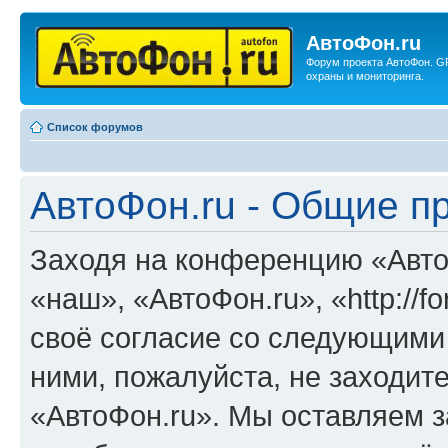
АвтоФон.ru
Форум проекта АвтоФон. G
охраны и мониторинга.
Список форумов
АвтоФон.ru - Общие п
Заходя на конференцию «Авто
«наш», «АвтоФон.ru», «http://f
своё согласие со следующими 
ними, пожалуйста, не заходит
«АвтоФон.ru». Мы оставляем з