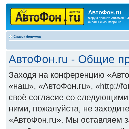
АвтоФон.ru
Форум проекта АвтоФон. G
охраны и мониторинга.
Список форумов
АвтоФон.ru - Общие п
Заходя на конференцию «Авто
«наш», «АвтоФон.ru», «http://f
своё согласие со следующими 
ними, пожалуйста, не заходит
«АвтоФон.ru». Мы оставляем з