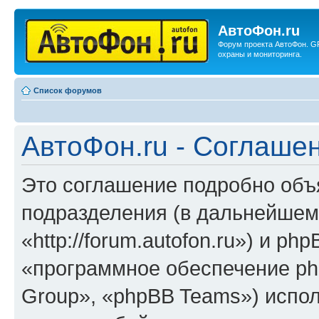
АвтоФон.ru
Форум проекта АвтоФон. G
охраны и мониторинга.
Список форумов
АвтоФон.ru - Соглаше
Это соглашение подробно объя
подразделения (в дальнейшем
«http://forum.autofon.ru») и p
«программное обеспечение ph
Group», «phpBB Teams») испо