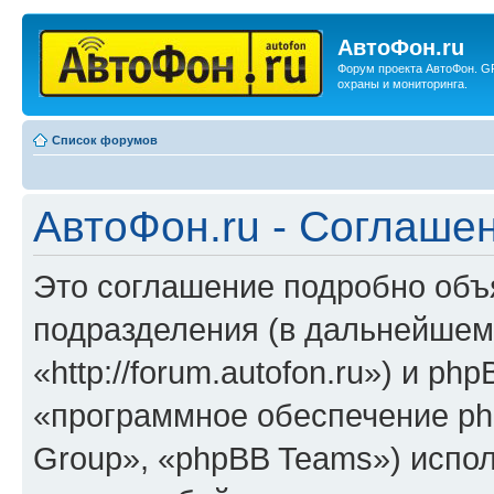
АвтоФон.ru
Форум проекта АвтоФон. G
охраны и мониторинга.
Список форумов
АвтоФон.ru - Соглаше
Это соглашение подробно объя
подразделения (в дальнейшем
«http://forum.autofon.ru») и p
«программное обеспечение ph
Group», «phpBB Teams») испо