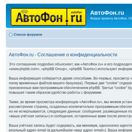
АвтоФон.ru
Форум проекта АвтоФон. GP
Список форумов
АвтоФон.ru - Соглашение о конфиденциальности
Это соглашение подробно объясняет, как «АвтоФон.ru» и его подразделе
«www.phpbb.com», «phpBB Group», «phpBB Teams») используют информа
Ваша информация собирается двумя способами. Во-первых, просмотр «
папку временных файлов вашего браузера). Первые две "cookie" содерж
присвоенные вам программным обеспечением phpBB. Третья "cookie" бу
повышая таким образом удобство работы с форумами.
Также, во время просмотра конференции «АвтоФон.ru», мы можем устано
рассмотрение страниц, созданных исключительно программным обеспе
но не исчерпываются, следующие данные: сообщения, размещенные под
«ваша учётная запись») и сообщения, оставленные вами после регистр
Ваша учётная запись будет содержать, как минимум, однозначно идент
реальный адрес email (в дальнейшем «ваш адрес email»). Ваша инфор