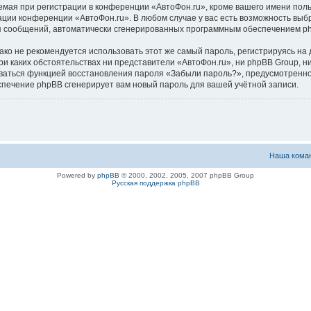
ая при регистрации в конференции «АвтоФон.ru», кроме вашего имени пользо
ации конференции «АвтоФон.ru». В любом случае у вас есть возможность выб
ения сообщений, автоматически сгенерированных программным обеспечением p
 не рекомендуется использовать этот же самый пароль, регистрируясь на д
ри каких обстоятельствах ни представители «АвтоФон.ru», ни phpBB Group, ни
зоваться функцией восстановления пароля «Забыли пароль?», предусмотрен
спечение phpBB сгенерирует вам новый пароль для вашей учётной записи.
Наша кома
Powered by
phpBB
© 2000, 2002, 2005, 2007 phpBB Group
Русская поддержка phpBB