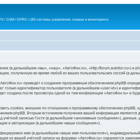
S / GSM / GPRS / LBS системы управления, охраны и мониторинга.
ния (в дальнейшем «мы», «наш», «АвтоФон.ru», «http://forum.autofon.ru») и
цию, полученную во время любой из ваших пользовательских сессий (в дал
АвтоФон.ru» приведёт к созданию программным обеспечением phpBB определ
ат только идентификатор пользователя (в дальнейшем «user-id») и идентифи
дет создана после просмотра одной из тем конференции «АвтоФон.ru» и буд
вить cookies, внешние по отношению к программному обеспечению phpBB, од
чением phpBB. Вторым источником получения вашей информации являются да
 учётной записью Гостя (в дальнейшем «анонимные сообщения»), данные, у
ации и авторизации (в дальнейшем «ваши сообщения»).
ифицируемое имя (в дальнейшем «ваше имя пользователя»), индивидуальный 
мация из вашей учётной записи на форумах «АвтоФон.ru» охраняется закона