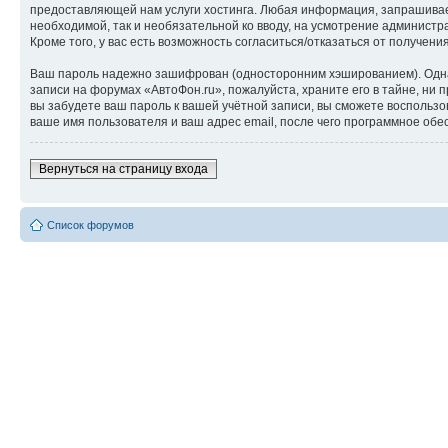
предоставляющей нам услуги хостинга. Любая информация, запрашиваем
необходимой, так и необязательной ко вводу, на усмотрение администр
Кроме того, у вас есть возможность согласиться/отказаться от получ
Ваш пароль надежно зашифрован (односторонним хэшированием). Однако
записи на форумах «АвтоФон.ru», пожалуйста, храните его в тайне, ни п
вы забудете ваш пароль к вашей учётной записи, вы сможете восполь
ваше имя пользователя и ваш адрес email, после чего программное обе
Вернуться на страницу входа
Список форумов