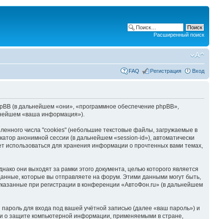
Расширенный поиск
FAQ
Регистрация
Вход
 phpBB (в дальнейшем «они», «программное обеспечение phpBB»,
ьнейшем «ваша информация»).
енного числа "cookies" (небольшие текстовые файлы, загружаемые в
катор анонимной сессии (в дальнейшем «session-id»), автоматически
ет использоваться для хранения информации о прочтенных вами темах,
нако они выходят за рамки этого документа, целью которого является
нные, которые вы отправляете на форум. Этими данными могут быть,
казанные при регистрации в конференции «АвтоФон.ru» (в дальнейшем
пароль для входа под вашей учётной записью (далее «ваш пароль») и
ми о защите компьютерной информации, применяемыми в стране,