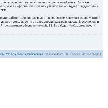
вателя, вашего пароля и вашего адреса email, может быть как
рать, какая информация из вашей учётной записи будет общедоступна.
hpBB.
ругих сайтах. Ваш пароль является средством доступа к вашей учётной
 другое третье лицо не в праве спрашивать ваш пароль. В случае, если
ной программным обеспечением phpBB. Вам будет необходимо ввести
нда
•
Удалить cookies конференции
• Часовой пояс: UTC + 3 часа [ Летнее время ]