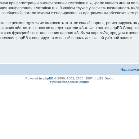
ая при регистрации в конференции «АвтоФон.ru», кроме вашего имени пользо
ации конференции «АвтоФон.ru». В любом случае у вас есть возможность выб
ения сообщений, автоматически сгенерированных программным обеспечением p
 не рекомендуется использовать этот же самый пароль, регистрируясь на д
ри каких обстоятельствах ни представители «АвтоФон.ru», ни phpBB Group, ни
зоваться функцией восстановления пароля «Забыли пароль?», предусмотрен
спечение phpBB сгенерирует вам новый пароль для вашей учётной записи.
Наша кома
Powered by
phpBB
© 2000, 2002, 2005, 2007 phpBB Group
Русская поддержка phpBB