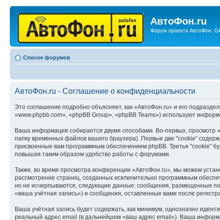
АвтоФон.ru
Форум проекта АвтоФон. GP
Список форумов
АвтоФон.ru - Соглашение о конфиденциальности
Это соглашение подробно объясняет, как «АвтоФон.ru» и его подразделе
«www.phpbb.com», «phpBB Group», «phpBB Teams») используют информа
Ваша информация собирается двумя способами. Во-первых, просмотр «
папку временных файлов вашего браузера). Первые две "cookie" содерж
присвоенные вам программным обеспечением phpBB. Третья "cookie" бу
повышая таким образом удобство работы с форумами.
Также, во время просмотра конференции «АвтоФон.ru», мы можем устано
рассмотрение страниц, созданных исключительно программным обеспе
но не исчерпываются, следующие данные: сообщения, размещенные под
«ваша учётная запись») и сообщения, оставленные вами после регистр
Ваша учётная запись будет содержать, как минимум, однозначно идент
реальный адрес email (в дальнейшем «ваш адрес email»). Ваша инфор