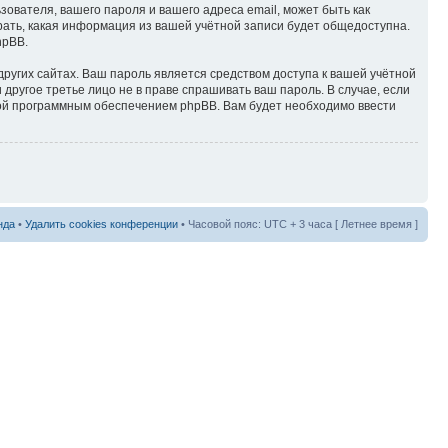
вателя, вашего пароля и вашего адреса email, может быть как
рать, какая информация из вашей учётной записи будет общедоступна.
hpBB.
ругих сайтах. Ваш пароль является средством доступа к вашей учётной
 другое третье лицо не в праве спрашивать ваш пароль. В случае, если
ной программным обеспечением phpBB. Вам будет необходимо ввести
нда
•
Удалить cookies конференции
• Часовой пояс: UTC + 3 часа [ Летнее время ]