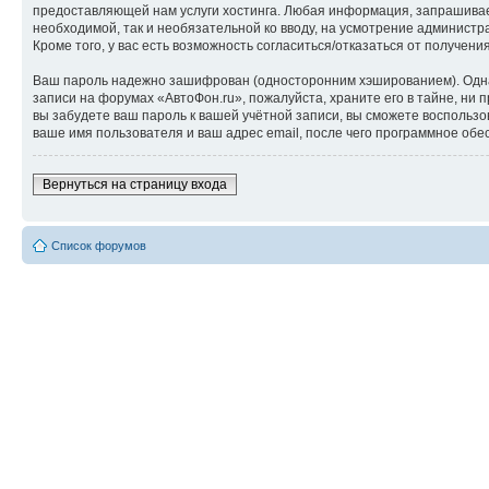
предоставляющей нам услуги хостинга. Любая информация, запрашиваем
необходимой, так и необязательной ко вводу, на усмотрение администр
Кроме того, у вас есть возможность согласиться/отказаться от получ
Ваш пароль надежно зашифрован (односторонним хэшированием). Однако
записи на форумах «АвтоФон.ru», пожалуйста, храните его в тайне, ни п
вы забудете ваш пароль к вашей учётной записи, вы сможете восполь
ваше имя пользователя и ваш адрес email, после чего программное обе
Вернуться на страницу входа
Список форумов