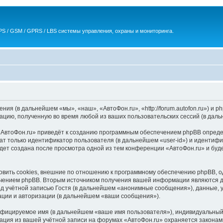
S / GSM / GPRS / LBS системы управления, охраны и мониторинга.
ния (в дальнейшем «мы», «наш», «АвтоФон.ru», «http://forum.autofon.ru») и
цию, полученную во время любой из ваших пользовательских сессий (в дал
АвтоФон.ru» приведёт к созданию программным обеспечением phpBB определ
ат только идентификатор пользователя (в дальнейшем «user-id») и идентифи
дет создана после просмотра одной из тем конференции «АвтоФон.ru» и буд
вить cookies, внешние по отношению к программному обеспечению phpBB, од
чением phpBB. Вторым источником получения вашей информации являются да
 учётной записью Гостя (в дальнейшем «анонимные сообщения»), данные, у
ации и авторизации (в дальнейшем «ваши сообщения»).
ифицируемое имя (в дальнейшем «ваше имя пользователя»), индивидуальный 
мация из вашей учётной записи на форумах «АвтоФон.ru» охраняется закона