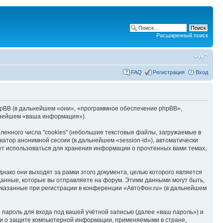
Расширенный поиск
FAQ
Регистрация
Вход
 phpBB (в дальнейшем «они», «программное обеспечение phpBB»,
ьнейшем «ваша информация»).
енного числа "cookies" (небольшие текстовые файлы, загружаемые в
катор анонимной сессии (в дальнейшем «session-id»), автоматически
ет использоваться для хранения информации о прочтенных вами темах,
нако они выходят за рамки этого документа, целью которого является
нные, которые вы отправляете на форум. Этими данными могут быть,
казанные при регистрации в конференции «АвтоФон.ru» (в дальнейшем
пароль для входа под вашей учётной записью (далее «ваш пароль») и
ми о защите компьютерной информации, применяемыми в стране,