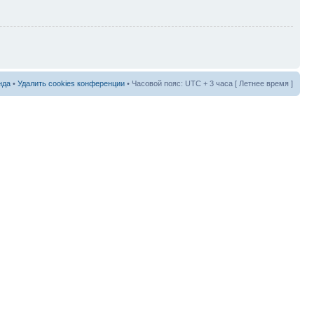
нда
•
Удалить cookies конференции
• Часовой пояс: UTC + 3 часа [ Летнее время ]