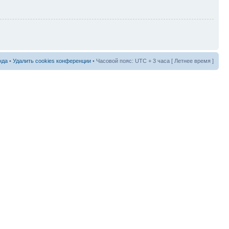
нда
•
Удалить cookies конференции
• Часовой пояс: UTC + 3 часа [ Летнее время ]