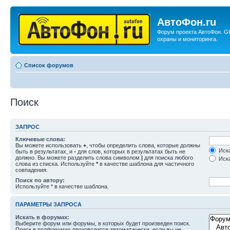
АвтоФон.ru
Форум проекта АвтоФон. G
охраны и мониторинга.
Список форумов
Поиск
ЗАПРОС
Ключевые слова:
Вы можете использовать
+
, чтобы определить слова, которые должны
Иска
быть в результатах, и
-
для слов, которых в результатах быть не
должно. Вы можете разделить слова символом
|
для поиска любого
Иска
слова из списка. Используйте
*
в качестве шаблона для частичного
совпадения.
Поиск по автору:
Используйте * в качестве шаблона.
ПАРАМЕТРЫ ЗАПРОСА
Искать в форумах:
Выберите форум или форумы, в которых будет произведен поиск.
Поиск в подфорумах производится автоматически, если вы не