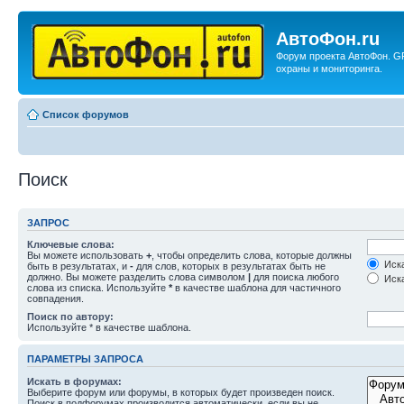
АвтоФон.ru
Форум проекта АвтоФон. G
охраны и мониторинга.
Список форумов
Поиск
ЗАПРОС
Ключевые слова:
Вы можете использовать
+
, чтобы определить слова, которые должны
Иска
быть в результатах, и
-
для слов, которых в результатах быть не
должно. Вы можете разделить слова символом
|
для поиска любого
Иска
слова из списка. Используйте
*
в качестве шаблона для частичного
совпадения.
Поиск по автору:
Используйте * в качестве шаблона.
ПАРАМЕТРЫ ЗАПРОСА
Искать в форумах:
Выберите форум или форумы, в которых будет произведен поиск.
Поиск в подфорумах производится автоматически, если вы не