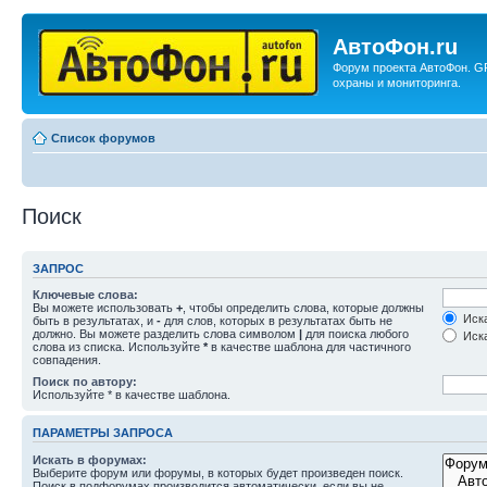
АвтоФон.ru
Форум проекта АвтоФон. G
охраны и мониторинга.
Список форумов
Поиск
ЗАПРОС
Ключевые слова:
Вы можете использовать
+
, чтобы определить слова, которые должны
Иска
быть в результатах, и
-
для слов, которых в результатах быть не
должно. Вы можете разделить слова символом
|
для поиска любого
Иска
слова из списка. Используйте
*
в качестве шаблона для частичного
совпадения.
Поиск по автору:
Используйте * в качестве шаблона.
ПАРАМЕТРЫ ЗАПРОСА
Искать в форумах:
Выберите форум или форумы, в которых будет произведен поиск.
Поиск в подфорумах производится автоматически, если вы не