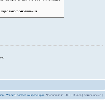
нию
нда
•
Удалить cookies конференции
• Часовой пояс: UTC + 3 часа [ Летнее время ]