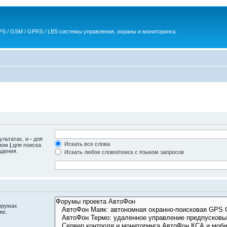
S / GSM / GPRS / LBS системы управления, охраны и мониторинга.
ультатах, и
-
для
Искать все слова
олом
|
для поиска
адения.
Искать любое слово/поиск с языком запросов
орумах
же.