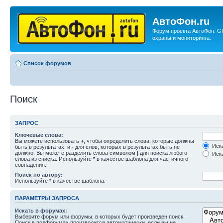
АвтоФон.ru
Форум проекта АвтоФон. G
охраны и мониторинга.
Список форумов
Поиск
ЗАПРОС
Ключевые слова:
Вы можете использовать
+
, чтобы определить слова, которые должны
Иска
быть в результатах, и
-
для слов, которых в результатах быть не
должно. Вы можете разделить слова символом
|
для поиска любого
Иска
слова из списка. Используйте
*
в качестве шаблона для частичного
совпадения.
Поиск по автору:
Используйте * в качестве шаблона.
ПАРАМЕТРЫ ЗАПРОСА
Искать в форумах:
Выберите форум или форумы, в которых будет произведен поиск.
Поиск в подфорумах производится автоматически, если вы не