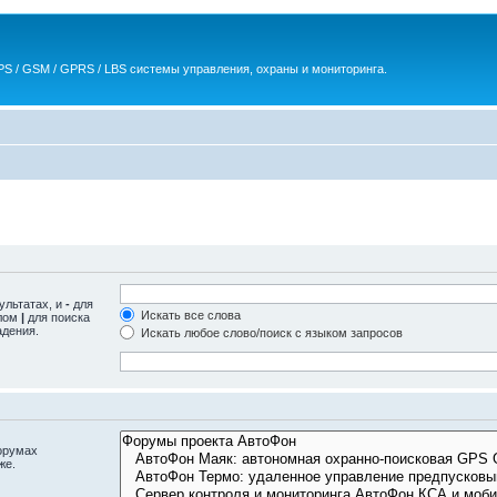
S / GSM / GPRS / LBS системы управления, охраны и мониторинга.
ультатах, и
-
для
Искать все слова
олом
|
для поиска
адения.
Искать любое слово/поиск с языком запросов
орумах
же.