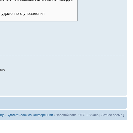
нию
нда
•
Удалить cookies конференции
• Часовой пояс: UTC + 3 часа [ Летнее время ]