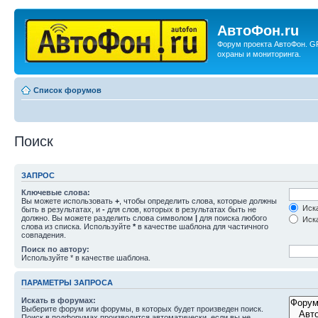
АвтоФон.ru
Форум проекта АвтоФон. G
охраны и мониторинга.
Список форумов
Поиск
ЗАПРОС
Ключевые слова:
Вы можете использовать
+
, чтобы определить слова, которые должны
Иска
быть в результатах, и
-
для слов, которых в результатах быть не
должно. Вы можете разделить слова символом
|
для поиска любого
Иска
слова из списка. Используйте
*
в качестве шаблона для частичного
совпадения.
Поиск по автору:
Используйте * в качестве шаблона.
ПАРАМЕТРЫ ЗАПРОСА
Искать в форумах:
Выберите форум или форумы, в которых будет произведен поиск.
Поиск в подфорумах производится автоматически, если вы не