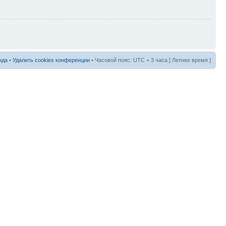
нда
•
Удалить cookies конференции
• Часовой пояс: UTC + 3 часа [ Летнее время ]