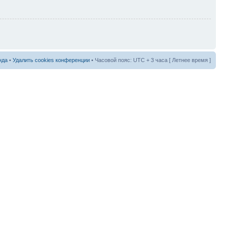
нда
•
Удалить cookies конференции
• Часовой пояс: UTC + 3 часа [ Летнее время ]