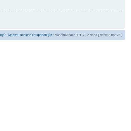
нда
•
Удалить cookies конференции
• Часовой пояс: UTC + 3 часа [ Летнее время ]