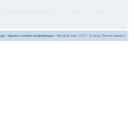
нда
•
Удалить cookies конференции
• Часовой пояс: UTC + 3 часа [ Летнее время ]