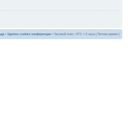
нда
•
Удалить cookies конференции
• Часовой пояс: UTC + 3 часа [ Летнее время ]