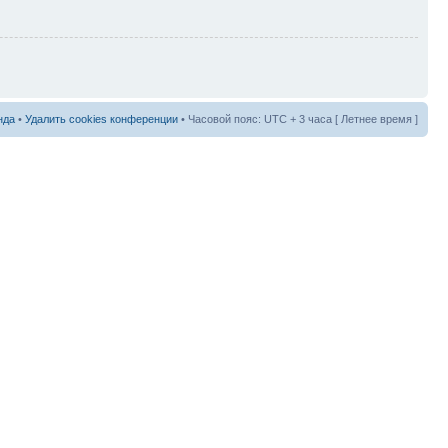
нда
•
Удалить cookies конференции
• Часовой пояс: UTC + 3 часа [ Летнее время ]