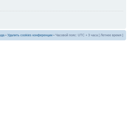
нда
•
Удалить cookies конференции
• Часовой пояс: UTC + 3 часа [ Летнее время ]