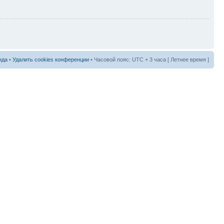
нда
•
Удалить cookies конференции
• Часовой пояс: UTC + 3 часа [ Летнее время ]