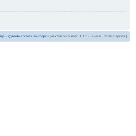
нда
•
Удалить cookies конференции
• Часовой пояс: UTC + 3 часа [ Летнее время ]