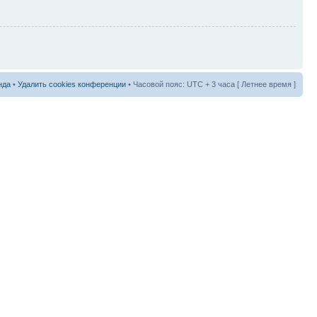
нда
•
Удалить cookies конференции
• Часовой пояс: UTC + 3 часа [ Летнее время ]