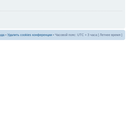
нда
•
Удалить cookies конференции
• Часовой пояс: UTC + 3 часа [ Летнее время ]