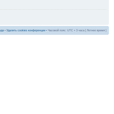
нда
•
Удалить cookies конференции
• Часовой пояс: UTC + 3 часа [ Летнее время ]