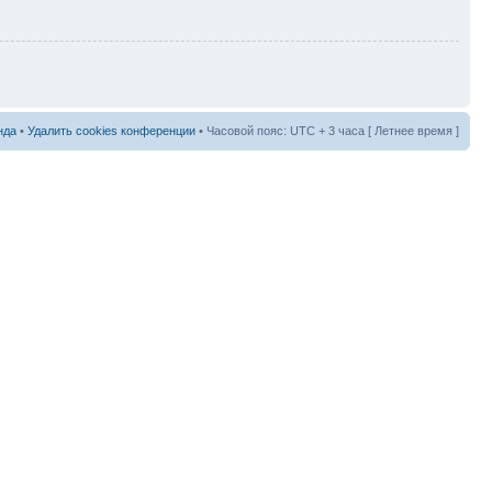
нда
•
Удалить cookies конференции
• Часовой пояс: UTC + 3 часа [ Летнее время ]