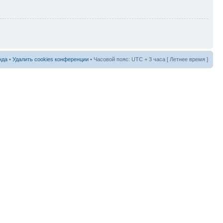
нда
•
Удалить cookies конференции
• Часовой пояс: UTC + 3 часа [ Летнее время ]