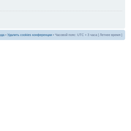
нда
•
Удалить cookies конференции
• Часовой пояс: UTC + 3 часа [ Летнее время ]