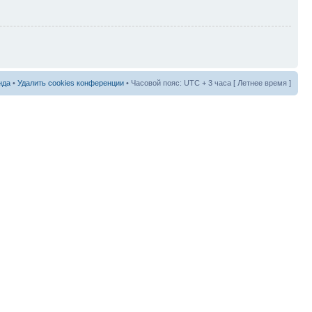
нда
•
Удалить cookies конференции
• Часовой пояс: UTC + 3 часа [ Летнее время ]