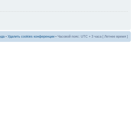
нда
•
Удалить cookies конференции
• Часовой пояс: UTC + 3 часа [ Летнее время ]