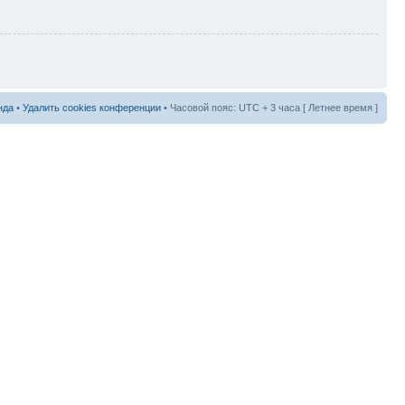
нда
•
Удалить cookies конференции
• Часовой пояс: UTC + 3 часа [ Летнее время ]