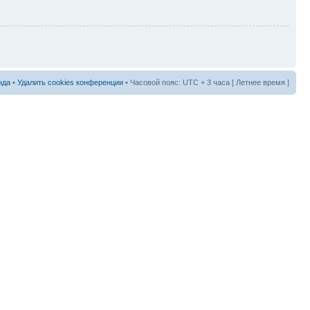
нда
•
Удалить cookies конференции
• Часовой пояс: UTC + 3 часа [ Летнее время ]