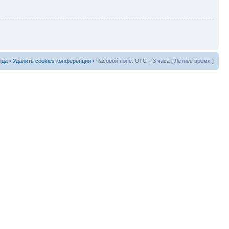
нда
•
Удалить cookies конференции
• Часовой пояс: UTC + 3 часа [ Летнее время ]