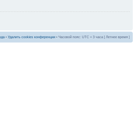
нда
•
Удалить cookies конференции
• Часовой пояс: UTC + 3 часа [ Летнее время ]