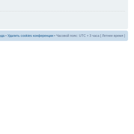
нда
•
Удалить cookies конференции
• Часовой пояс: UTC + 3 часа [ Летнее время ]