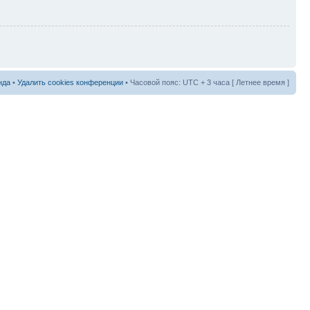
нда
•
Удалить cookies конференции
• Часовой пояс: UTC + 3 часа [ Летнее время ]