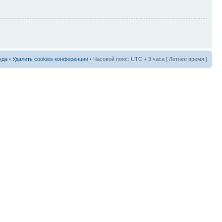
нда
•
Удалить cookies конференции
• Часовой пояс: UTC + 3 часа [ Летнее время ]