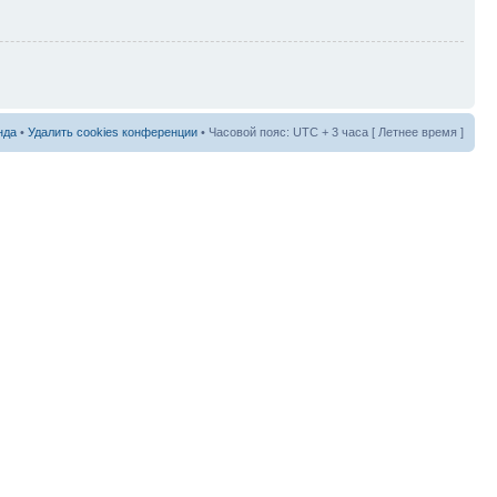
нда
•
Удалить cookies конференции
• Часовой пояс: UTC + 3 часа [ Летнее время ]