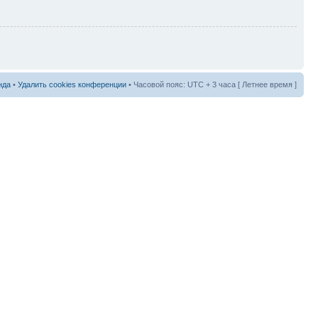
нда
•
Удалить cookies конференции
• Часовой пояс: UTC + 3 часа [ Летнее время ]