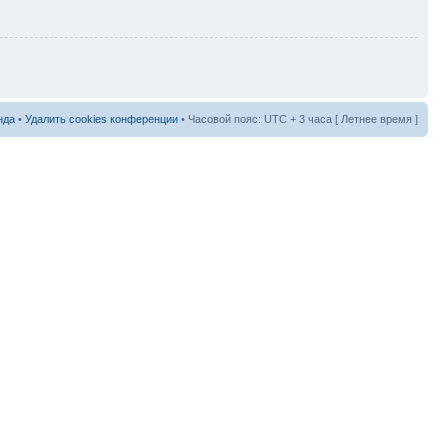
нда
•
Удалить cookies конференции
• Часовой пояс: UTC + 3 часа [ Летнее время ]