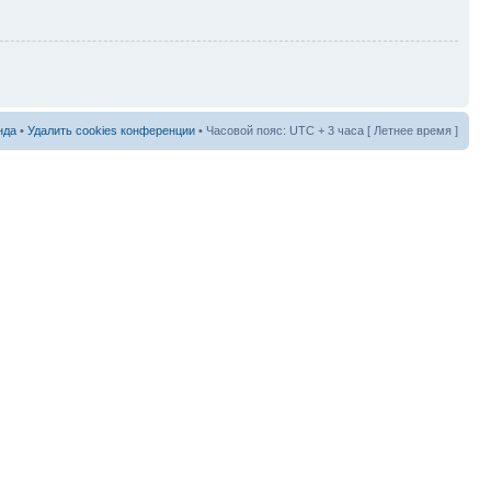
нда
•
Удалить cookies конференции
• Часовой пояс: UTC + 3 часа [ Летнее время ]