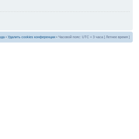
нда
•
Удалить cookies конференции
• Часовой пояс: UTC + 3 часа [ Летнее время ]